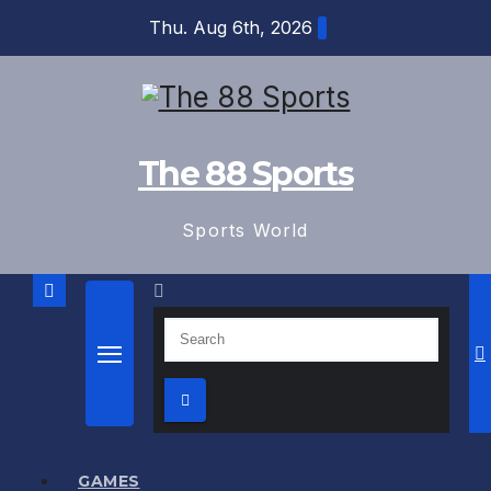
Skip
Thu. Aug 6th, 2026
to
content
The 88 Sports
Sports World
GAMES