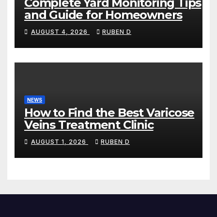
Complete Yard Monitoring Tips
and Guide for Homeowners
AUGUST 4, 2026
RUBEN D
NEWS
How to Find the Best Varicose
Veins Treatment Clinic
AUGUST 1, 2026
RUBEN D