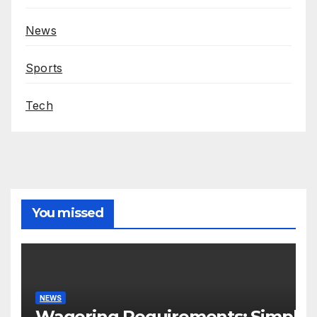
News
Sports
Tech
You missed
NEWS
Wagering Requirements: Simple