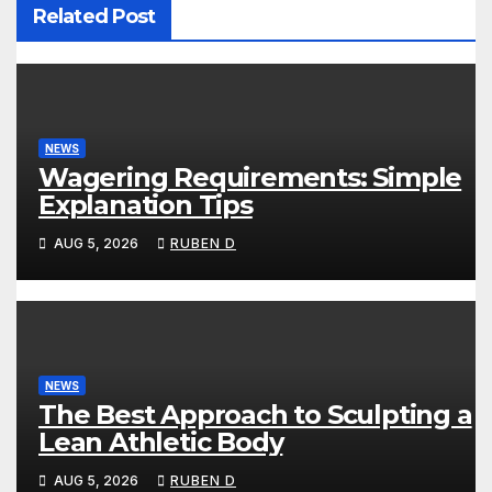
Related Post
NEWS
Wagering Requirements: Simple
Explanation Tips
AUG 5, 2026
RUBEN D
NEWS
The Best Approach to Sculpting a
Lean Athletic Body
AUG 5, 2026
RUBEN D