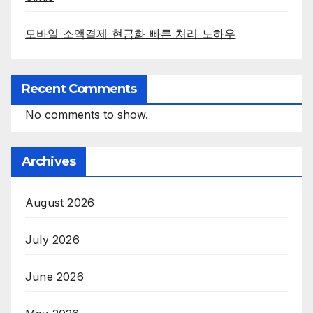
모바일 소액결제 현금화 빠른 처리 노하우
Recent Comments
No comments to show.
Archives
August 2026
July 2026
June 2026