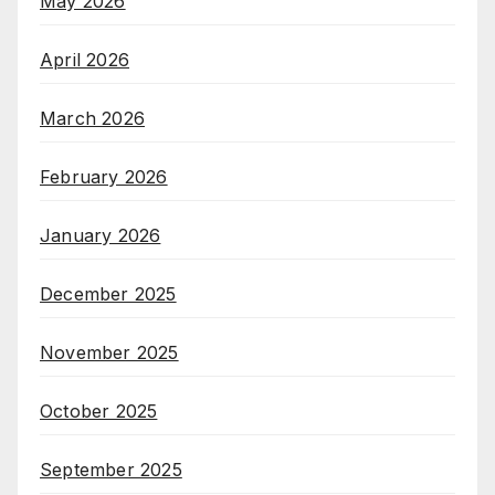
May 2026
April 2026
March 2026
February 2026
January 2026
December 2025
November 2025
October 2025
September 2025